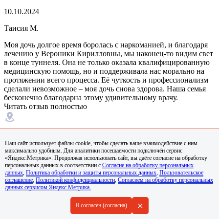
10.10.2024
Таисия М.
Моя дочь долгое время боролась с наркоманией, и благодаря
лечению у Вероники Кирилловны, мы наконец-то видим свет
в конце туннеля. Она не только оказала квалифицированную
медицинскую помощь, но и поддерживала нас морально на
протяжении всего процесса. Её чуткость и профессионализм
сделали невозможное – моя дочь снова здорова. Наша семья
бесконечно благодарна этому удивительному врачу.
Читать отзыв полностью
Орёл
Наш сайт использует файлы cookie, чтобы сделать ваше взаимодействие с ним
максимально удобным. Для аналитики посещаемости подключён сервис
«Яндекс.Метрика». Продолжая использовать сайт, вы даёте согласие на обработку
персональных данных в соответствии с
Согласие на обработку персональных
данных
,
Политика обработки и защиты персональных данных
,
Пользовательское
15.12.2024
соглашение
,
Политикой конфиденциальности
,
Согласием на обработку персональных
данных сервисом Яндекс Метрика.
Анастасия В.
+
Я согласен (согласна)
Проходя лечение от алкогольной зависимости у Вероники
Кирилловны, я не только избавилась от пагубной привычки,