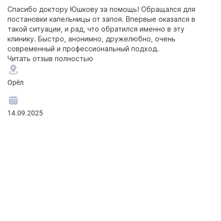
Спасибо доктору Юшкову за помощь! Обращался для
Д
постановки капельницы от запоя. Впервые оказался в
ле
такой ситуации, и рад, что обратился именно в эту
д
клинику. Быстро, анонимно, дружелюбно, очень
б
современный и профессиональный подход.
ч
Читать отзыв полностью
п
Ч
Орёл
О
14.09.2025
06