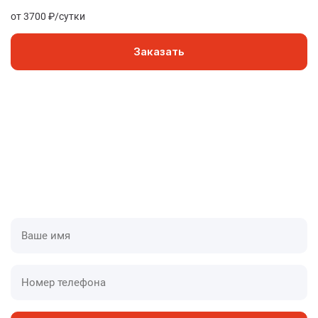
от 3700 ₽/сутки
Заказать
Приедем в течении одного часа
У нас оборудованные специализированные авто,
которые дают нам скорость и преимущества