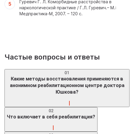
Гуревич Г. Л. Коморбидные расстройства в
наркологической практике / Г.Л. Гуревич.– М.:
Медпрактика-М, 2007. – 120 с.
Частые вопросы и ответы
01
Какие методы восстановления применяются в
анонимном реабилитационном центре доктора
Юшкова?
Применяются несколько методов восстановления:
02
Что включает в себя реабилитация?
программа «12 шагов» – универсальный метод,
позволяющий бороться не только с наркоманией и
алкоголизмом, но и с другими видами зависимостей;