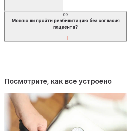
Зависимость – хроническая болезнь. Но правильно
09
проведённая реабилитация снижает риск рецидива, даёт
Можно ли пройти реабилитацию без согласия
годы трезвости.
пациента?
Нет, лечение проводится только добровольно. Но мы
помогаем родственникам провести интервенцию, чтобы
убедить человека.
Посмотрите, как все устроено