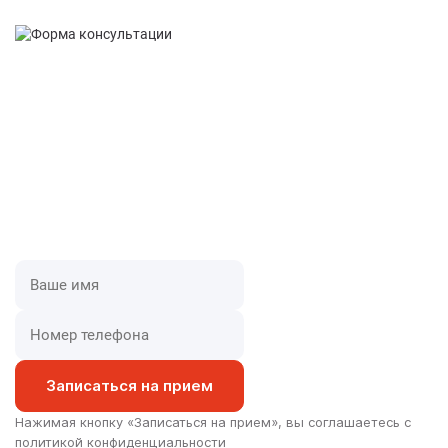
Бесплатные группы для
родственников
Лечение наркомании зависит не только от желания
самого наркомана лечиться, но и от желания
родственников помочь и бороться вместе с
зависимым!
Записаться на прием
Нажимая кнопку «Записаться на прием», вы соглашаетесь с
политикой конфиденциальности